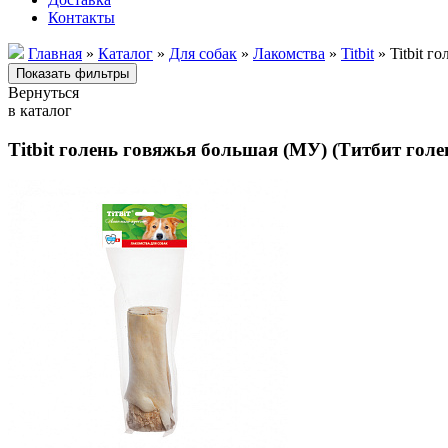
Контакты
Главная
»
Каталог
»
Для собак
»
Лакомства
»
Titbit
» Titbit г
Вернуться
в каталог
Titbit голень говяжья большая (МУ) (Титбит гол