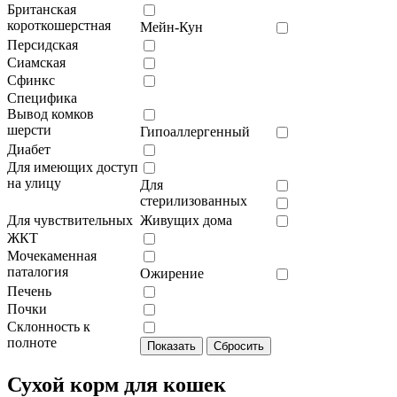
Британская
короткошерстная
Мейн-Кун
Персидская
Сиамская
Сфинкс
Специфика
Вывод комков
шерсти
Гипоаллергенный
Диабет
Для имеющих доступ
на улицу
Для
стерилизованных
Для чувствительных
Живущих дома
ЖКТ
Мочекаменная
паталогия
Ожирение
Печень
Почки
Склонность к
полноте
Сухой корм для кошек