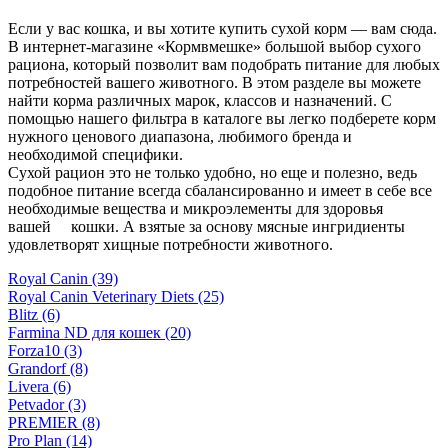
Если у вас кошка, и вы хотите купить сухой корм — вам сюда.
В интернет-магазине «Кормвмешке» большой выбор сухого
рациона, который позволит вам подобрать питание для любых
потребностей вашего животного. В этом разделе вы можете
найти корма различных марок, классов и назначений. С
помощью нашего фильтра в каталоге вы легко подберете корм
нужного ценового диапазона, любимого бренда и
необходимой специфики.
Сухой рацион это не только удобно, но еще и полезно, ведь
подобное питание всегда сбалансированно и имеет в себе все
необходимые вещества и микроэлементы для здоровья
вашей кошки. А взятые за основу мясные ингридиенты
удовлетворят хищные потребности животного.
Royal Canin
(39)
Royal Canin Veterinary Diets
(25)
Blitz
(6)
Farmina ND для кошек
(20)
Forza10
(3)
Grandorf
(8)
Livera
(6)
Petvador
(3)
PREMIER
(8)
Pro Plan
(14)