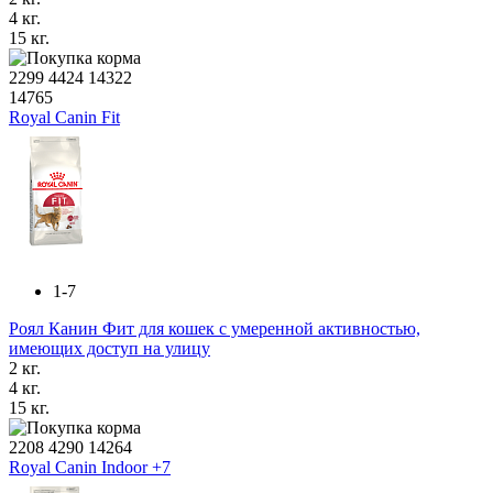
4 кг.
15 кг.
2299
4424
14322
14765
Royal Canin Fit
1-7
Роял Канин Фит для кошек с умеренной активностью,
имеющих доступ на улицу
2 кг.
4 кг.
15 кг.
2208
4290
14264
Royal Canin Indoor +7