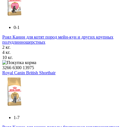
0-1
Роял Канин для котят пород мейн-кун и других крупных
полудлинношерстных
2 кг.
4 кг.
10 кг.
3266
6300
13975
Royal Canin British Shorthair
1-7