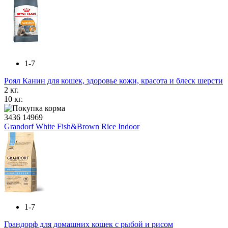
1-7
Роял Канин для кошек, здоровье кожи, красота и блеск шерсти
2 кг.
10 кг.
3436
14969
Grandorf White Fish&Brown Rice Indoor
1-7
Грандорф для домашних кошек с рыбой и рисом