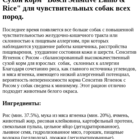
Rice" для чувствительных собак всех
пород.
Последнее время появляется все больше собак с повышенной
чувствительностью желудочно-кишечного тракта или
склонностью к пищевым аллергиям, при которых
наблюдаются ухудшение работы кишечника, расстройства
пищеварения, ухудшение состояния кожи и шерсти. Сенситив
Ягненок с Рисом - сбалансированный высококачественный
сухой корм для взрослых собак, склонных к аллергии
Благодаря сочетанию риса, как главного источника углеводов,
и мяса ягненка, имеющего низкий аллергенный потенциал,
вероятность непереносимости корма Сенситив Ягненок с
Рисом у собак сведена к минимуму. Этот рацион отлично
подходит животным белого окраса.
Ингредиенты:
Рис (мин. 37.5%), мука из мяса ягненка (мин. 20%), ячмень,
животный жир, рисовая клейковина, картофельный протеин,
свекольная пульпа, цельное яйцо (дегидратированное),
льняное семя, гидролизованное мясо, горошек, пищевые
волокна (целлюлоза), дрожжи (дегидратированные),