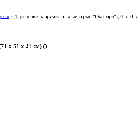
рэлл
» Дарэлл лежак прямоугольный серый "Оксфорд" (71 х 51 х 2
 х 51 х 21 см) ()