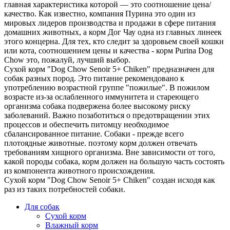
главная характеристика которой — это соотношение цена/
качество. Как известно, компания Пурина это один из
мировых лидеров производства и продажи в сфере питания
домашних животных, а корм Дог Чау одна из главных линеек
этого концерна. Для тех, кто следит за здоровьем своей кошки
или кота, соотношением цены и качества - корм Purina Dog
Chow это, пожалуй, лучший выбор.
Сухой корм "Dog Chow Senoir 5+ Chiken" предназначен для
собак разных пород. Это питание рекомендовано к
употреблению возрастной группе "пожилые". В пожилом
возрасте из-за ослабленного иммунитета и стареющего
организма собака подвержена более высокому риску
заболеваний. Важно позаботиться о предотвращении этих
процессов и обеспечить питомцу необходимое
сбалансированное питание. Собаки - прежде всего
плотоядные животные. поэтому корм должен отвечать
требованиям хищного организма. Вне зависимости от того,
какой породы собака, корм должен на большую часть состоять
из компонента животного происхождения.
Сухой корм "Dog Chow Senoir 5+ Chiken" создан исходя как
раз из таких потребностей собаки.
Для собак
Сухой корм
Влажный корм