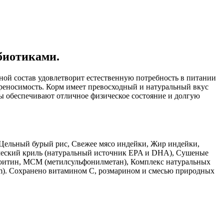
обиотиками.
ой состав удовлетворит естественную потребность в питании
реносимость. Корм имеет превосходный и натуральный вкус
ы обеспечивают отличное физическое состояние и долгую
 Цельный бурый рис, Свежее мясо индейки, Жир индейки,
ческий криль (натуральный источник EPA и DHA), Сушеные
роитин, МСМ (метилсульфонилметан), Комплекс натуральных
um). Сохранено витамином С, розмарином и смесью природных
,