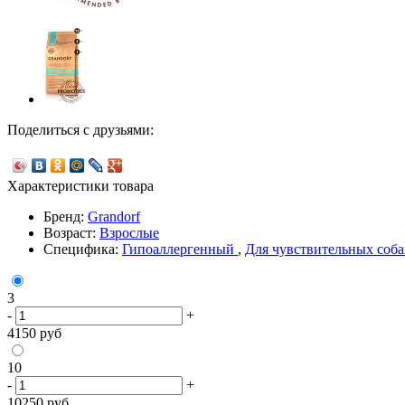
Поделиться с друзьями:
Характеристики товара
Бренд:
Grandorf
Возраст:
Взрослые
Специфика:
Гипоаллергенный
,
Для чувствительных соб
3
-
+
4150
руб
10
-
+
10250
руб