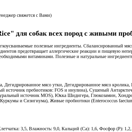
неджер свяжется с Вами)
ice" для собак всех пород с живыми пр
егкоусваиваемые полезные ингредиенты. Сбалансированный мясн
диентов предотвращает аллергические реакции и пищевую непе
 необходимыми витаминами. Полезные и натуральные ингредиент
а, Дегидрированное мясо утки, Дегидрированное мясо кролика,
ный источник пребиотиков: FOS и инулина), Cушеный Антаркти
атуральный источник MOS), Юкка Шидигера, Глюкозамин, Хонд
 Куркумы и Сизигиума), Живые пробиотики (Enterococcus faeci
Клетчатка: 3,5, Влажность: 9,0, Кальций (Са): 1,6, Фосфор (P): 1,2