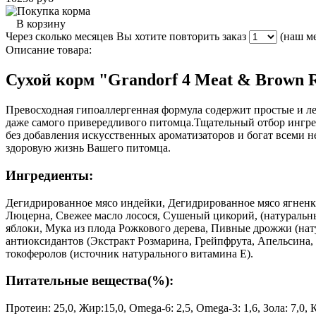
В корзину
Через сколько месяцев Вы хотите повторить заказ
(наш ме
Описание товара:
Сухой корм "Grandorf 4 Meat & Brown R
Превосходная гипоаллергенная формула содержит простые и л
даже самого привередливого питомца.Тщательный отбор ингре
без добавления искусственных ароматизаторов и богат всеми
здоровую жизнь Вашего питомца.
Ингредиенты:
Дегидрированное мясо индейки, Дегидрированное мясо ягненк
Люцерна, Свежее масло лосося, Сушеный цикорий, (натураль
яблоки, Мука из плода Рожкового дерева, Пивные дрожжи (н
антиоксидантов (Экстракт Розмарина, Грейпфрута, Апельсина,
токоферолов (источник натурального витамина Е).
Питательные вещества(%):
Протеин: 25,0, Жир:15,0, Omega-6: 2,5, Omega-3: 1,6, Зола: 7,0, 