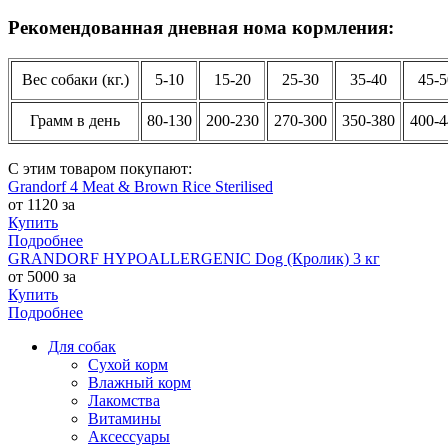
Рекомендованная дневная нома кормления:
Вес собаки (кг.)
5-10
15-20
25-30
35-40
45-5
Грамм в день
80-130
200-230
270-300
350-380
400-4
С этим товаром покупают:
Grandorf 4 Meat & Brown Rice Sterilised
от 1120 за
Купить
Подробнее
GRANDORF HYPOALLERGENIC Dog (Кролик) 3 кг
от 5000 за
Купить
Подробнее
Для собак
Сухой корм
Влажный корм
Лакомства
Витамины
Аксессуары