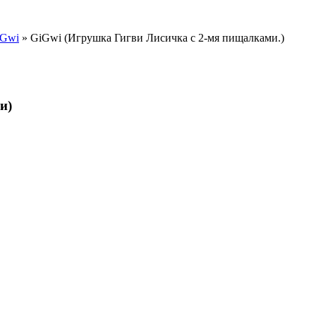
iGwi
» GiGwi (Игрушка Гигви Лисичка с 2-мя пищалками.)
и)