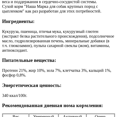
веса и поддержания в сердечно-сосудистой системы.
Сухой корм "Наша Марка для собак крупных пород с
цыпленком" как раз разработан для этих потребностей.
Ингредиенты:
Кукуруза, пшеница, птичья мука, кукурузный глютен
(экстракт белка растительного происхождения), подсолнечное
масло, гидролизированная печень, минеральные добавки (в
т.ч. глюкозамин), пульпа сахарной свеклы (жом), витамины,
антиоксидант.
Питательные вещества:
Протеин 21%, жир 10%, зола 7%, клетчатка 3%, кальций 1%,
фосфор 0,8%.
Энергетическая ценность:
340 ккал/100г.
Рекомендованная дневная нома кормления:
Вес
Умеренный
Активный
Очень