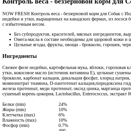
Контроль веса - беззерновой корм для С
NOW FRESH Контроль веса - беззерновой корм для Собак с Инд
индейки и утки, выращенных на канадских фермах, из лосося б
с избыточным весом.
Без субпродуктов, красителей, мясных ингредиентов, в
Омега-масла в составе необходимы для здоровой кожи и 
Цельные ягоды, фрукты, овощи - брокколи, горошек, черн
Ингредиенты
Свежее филе индейки, картофельная мука, яблоки, гороховая кл
утки, кокосовое масло (источник витамина Е), цельные сушеные 
брокколи, карбонат кальция, дикальция фосфат, хлорид натрия
момнонитрат тиамина, D-пантотенат кальция,пиридоксина гидр
железа протеинат, меди протеинат, оксид цинка, марганца прот
сушеный корень цикория, Lactobacillus, Enterococcus, экстрак
Белки (min)
24%
Жиры (min)
10%
Клетчатка (max)
6%
Влажность (max)
10%
Фосфор (min)
0.7%
400