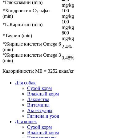
*Глюкозамин (min)
mg/kg
*Хондроитин Сульфат
100
(min)
mg/kg
100
*L-Карнитин (min)
mg/kg
600
*Таурин (min)
mg/kg
*Жирные кислоты Omega 6
2.4%
(min)
*Жирные кислоты Omega 3
0.48%
(min)
Калорийность: ME = 3252 ккал/кг
Для собак
Сухой корм
Влажный корм
Лакомства
Витамины
Аксессуары
Гигиена и уход
Для кошек
Сухой корм
Влажный корм