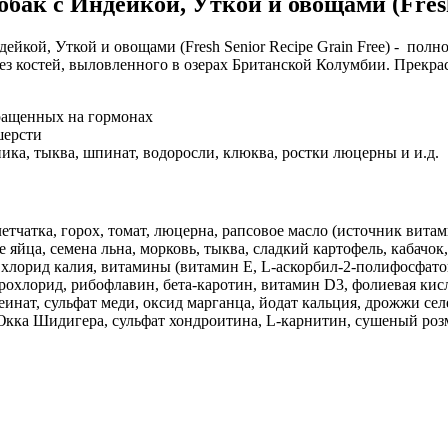
обак с Индейкой, Уткой и овощами (Fresh
ейкой, Уткой и овощами (Fresh Senior Recipe Grain Free) - п
ез костей, выловленного в озерах Британской Колумбии. Прекрасн
ыращенных на гормонах
шерсти
ика, тыква, шпинат, водоросли, клюква, ростки люцерны и и.д.
етчатка, горох, томат, люцерна, рапсовое масло (источник вита
яйца, семена льна, морковь, тыква, сладкий картофель, кабачок,
, хлорид калия, витамины (витамин Е, L-аскорбил-2-полифосфат
охлорид, рибофлавин, бета-каротин, витамин D3, фолиевая кисл
еинат, сульфат меди, оксид марганца, йодат кальция, дрожжи се
т Юкка Шидигера, сульфат хондроитина, L-карнитин, сушеный роз