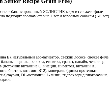
 Senior Recipe Grain Free)
олностью сбалансированный ХОЛИСТИК корм из свежего филе
о подходит собакам старше 7 лет и взрослым собакам (1-6 лет)
мина Е), натуральный ароматизатор, свежий лосось, свежее филе
 бананы, черника, клюква, ежевика, гранат, папайя, чечевица,
ов (источник витамина С),ниацин, инозитол, витамин А,
ота, биотин, витамин В12), минералы (цинка протеинат,
лена),таурин, DL-метионин, L-лизин, гидрохлорид глюкозамина,
марин.