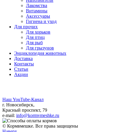
Наполнители
Лакомства
Витамины
Аксессуары
Гигиена и уход
Для прочих
Для хорьков
Для птиц
Для рыб
Для грызунов
Энциклопедия животных
Доставка
Контакты
Статьи
Акции
Наш YouTube-Канал
г. Новосибирск,
Красный проспект, 79
e-mail:
info@kormvmeshke.ru
© Кормвмешке. Все права защищены
Наверх