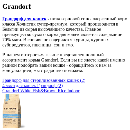
Grandorf
Грандорф для кошек
- низкозерновой гипоаллергенный корм
класса Холистик супер-премиум, который производится в
Бельгии из сырья высочайшего качества. Главное
преимущество сухого корма для кошек является содержание
70% мяса. В составе не содерижтся курицы, куриных
субпродуктов, пшеницы, сои и гмо.
В нашем интернет-магазине представлен полнный
ассортимент корма Grandorf. Если вы не знаете какой именно
рацион подобрать вашей кошке - обращайтесь к нам за
консультацией, мы с радостью поможем.
Грандорф для стерилизованных кошек
(2)
4 мяса для кошек Грандорф
(2)
Grandorf White Fish&Brown Rice Indoor