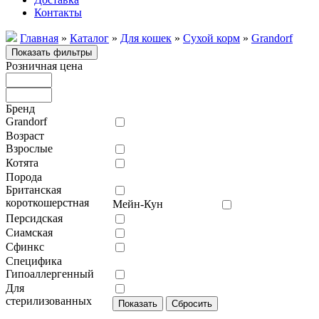
Контакты
Главная
»
Каталог
»
Для кошек
»
Сухой корм
»
Grandorf
Розничная цена
Бренд
Grandorf
Возраст
Взрослые
Котята
Порода
Британская
короткошерстная
Мейн-Кун
Персидская
Сиамская
Сфинкс
Специфика
Гипоаллергенный
Для
стерилизованных