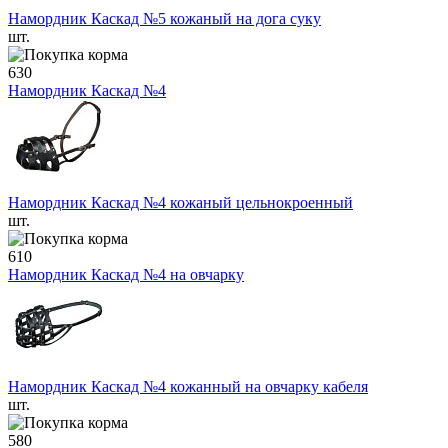
Намордник Каскад №5 кожаный на дога суку
шт.
630
Намордник Каскад №4
Намордник Каскад №4 кожаный цельнокроенный
шт.
610
Намордник Каскад №4 на овчарку
Намордник Каскад №4 кожанный на овчарку кабеля
шт.
580