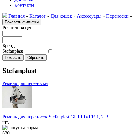
Контакты
Главная
»
Каталог
»
Для кошек
»
Аксессуары
»
Переноски
»
Розничная цена
Бренд
Stefanplast
Stefanplast
Ремень для переноски
Ремень для переносок Stefanplast GULLIVER 1, 2, 3
шт.
630