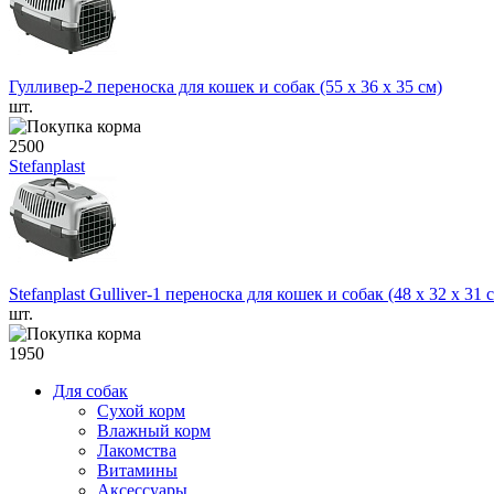
Гулливер-2 переноска для кошек и собак (55 х 36 х 35 см)
шт.
2500
Stefanplast
Stefanplast Gulliver-1 переноска для кошек и собак (48 х 32 х 31 
шт.
1950
Для собак
Сухой корм
Влажный корм
Лакомства
Витамины
Аксессуары